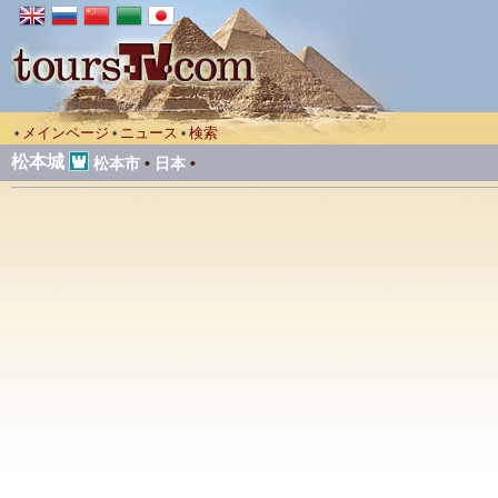
メインページ
ニュース
検索
•
•
•
松本城
松本市
•
日本
•