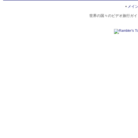
GOFUKUJI TEMPLE
•
メイ
世界の国々のビデオ旅行ガイド
NATIONAL DISHES IN MATSUMOTO
MATSUMOTO FLOWERS
KURA IN MATSUMOTO
ALPS PARK MATSUMOTO
WINTER IN MATSUMOTO
FESTIVALS OF MATSUMOTO