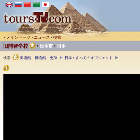
メインページ
ニュース
検索
•
•
•
旧開智学校
•
松本市
•
日本
検索:
美術館、博物館、史跡
日本 • すべてのオブジェクト