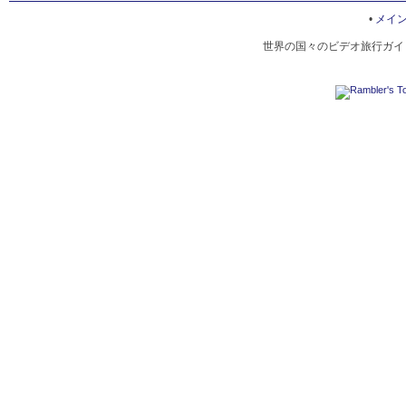
MATSUMOTO HISTORICAL HERITAGE
•
メイ
世界の国々のビデオ旅行ガイド
NOTHERN ALPS IN MATSUMOTO
MATSUMOTO CITY MUSEUM OF ART
PROMENADES IN MATSUMOTO
GOFUKUJI TEMPLE
SIGHTSEEING TRANSPORTATION IN MATSUMOTO
MATSUMOTO SKI RESORTS