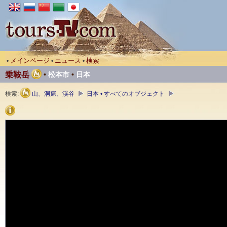
メインページ
ニュース
検索
•
•
•
乗鞍岳
•
松本市
•
日本
検索:
山、洞窟、渓谷
日本 • すべてのオブジェクト