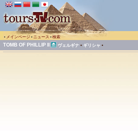
メインページ
ニュース
検索
•
•
•
TOMB OF PHILLIP II
ヴェルギナ
•
ギリシャ
•