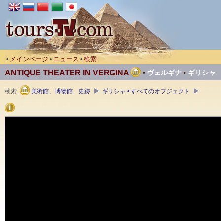
メインページ
ニュース
検索
•
•
•
ANTIQUE THEATER IN VERGINA
•
ヴェルギナ
•
ギリシャ
検索:
美術館、博物館、史跡
ギリシャ • すべてのオブジェクト