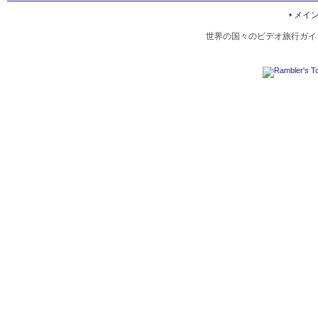
ARCHAEOLOGICAL MUSEUM OF VERGINA
•
メイ
世界の国々のビデオ旅行ガイド
PALACE IN EGI
CASKET PHILIP II AND CLEOPATRA