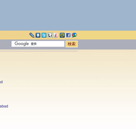
ad
rabad