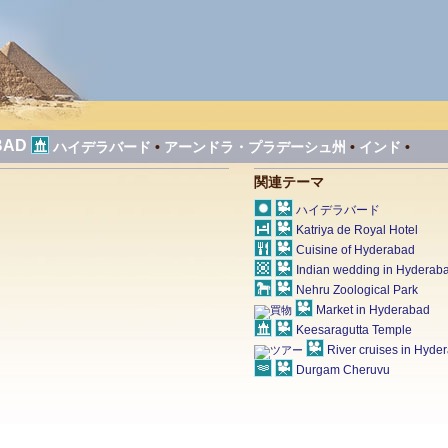
BAD
ハイデラバード
•
アーンドラ・プラデーシュ州
•
インド
•
関連テーマ
ハイデラバード
Katriya de Royal Hotel
Cuisine of Hyderabad
Indian wedding in Hyderab
Nehru Zoological Park
Market in Hyderabad
Keesaragutta Temple
River cruises in Hyde
Durgam Cheruvu