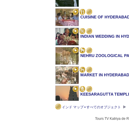
CUISINE OF HYDERABA
INDIAN WEDDING IN H
NEHRU ZOOLOGICAL P
MARKET IN HYDERABA
KEESARAGUTTA TEMPL
インド マップ • すべてのオブジェクト
RIVER CRUISES IN HYD
Tours TV Katriya de 