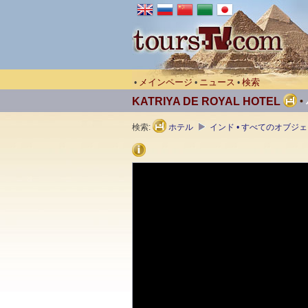
メインページ
ニュース
検索
•
•
•
KATRIYA DE ROYAL HOTEL
•
検索:
ホテル
インド • すべてのオブジ