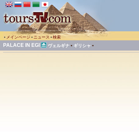
メインページ
ニュース
検索
•
•
•
PALACE IN EGI
ヴェルギナ
•
ギリシャ
•