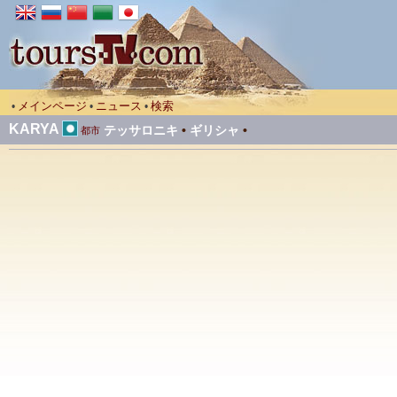
メインページ
ニュース
検索
•
•
•
KARYA
テッサロニキ
•
ギリシャ
•
都市