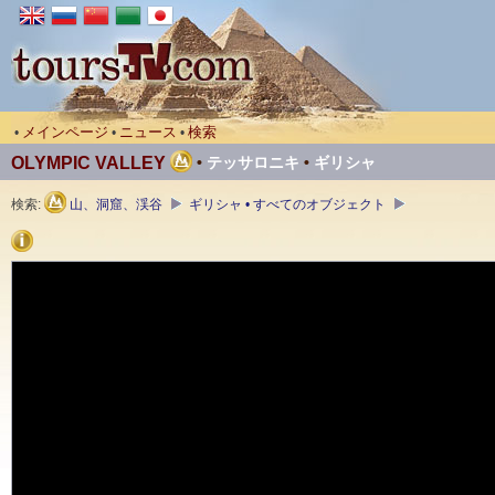
メインページ
ニュース
検索
•
•
•
OLYMPIC VALLEY
•
テッサロニキ
•
ギリシャ
検索:
山、洞窟、渓谷
ギリシャ • すべてのオブジェクト