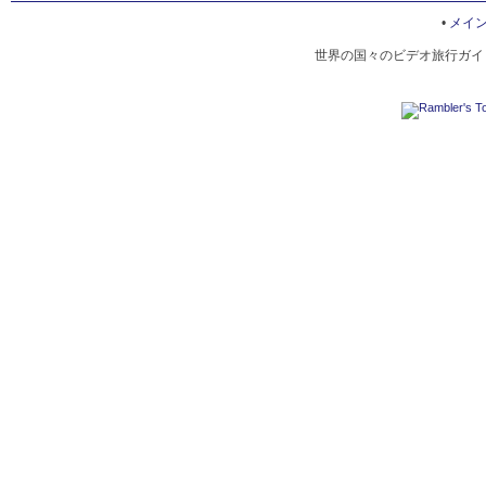
ARCHAEOLOGICAL MUSEUM OF PELLA
•
メイ
世界の国々のビデオ旅行ガイド
SHELTER FOR MOUNTAINEERS
PEAK MYTIKAS
THESSALONIKI MARKETPLACE
オリンポス山