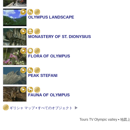
OLYMPUS LANDSCAPE
MONASTERY OF ST. DIONYSIUS
FLORA OF OLYMPUS
PEAK STEFANI
FAUNA OF OLYMPUS
ギリシャ マップ • すべてのオブジェクト
CHURCH OF AGIOS DIMITRIOS IN THESSALONIKI
Tours TV Olympic valley • 地図上