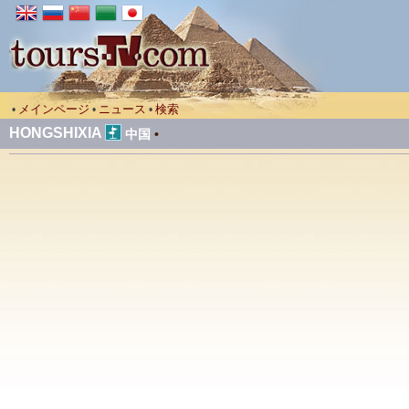
メインページ
ニュース
検索
•
•
•
HONGSHIXIA
中国
•