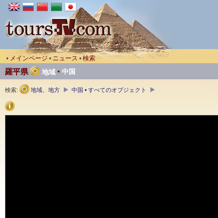
メインページ
ニュース
検索
•
•
•
羅平県
•
中国
地域
検索:
地域、地方
中国 • すべてのオブジェクト