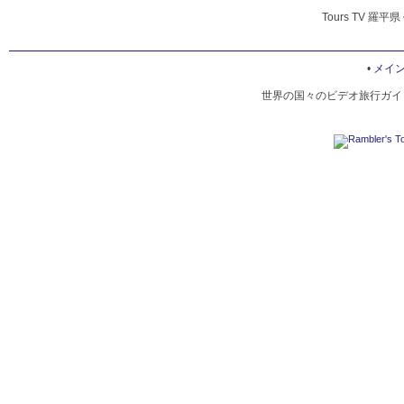
Tours TV 羅平県
•
メイ
世界の国々のビデオ旅行ガイド