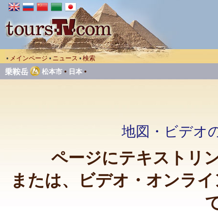
メインページ
ニュース
検索
•
•
•
乗鞍岳
松本市
•
日本
•
地図・ビデオの
ページにテキストリン
または、ビデオ・オンライ