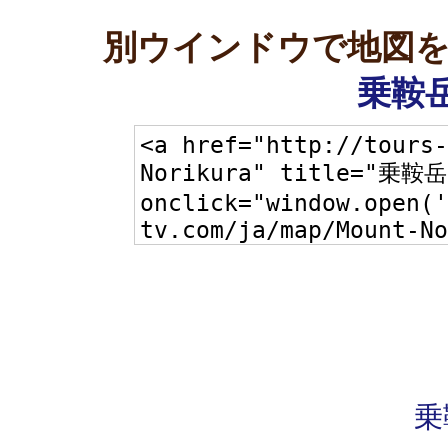
別ウインドウで地図
乗鞍岳
乗