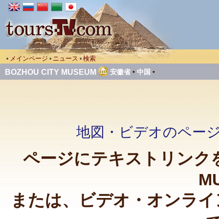
メインページ
ニュース
検索
•
•
•
BOZHOU CITY MUSEUM
安徽省
•
中国
•
地図・ビデオのページへ戻る
ページにテキストリンクを張っ
M
または、ビデオ・オンライ