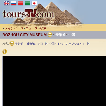
メインページ
ニュース
検索
•
•
•
BOZHOU CITY MUSEUM
•
安徽省
•
中国
検索:
美術館、博物館、史跡
中国 • すべてのオブジェクト