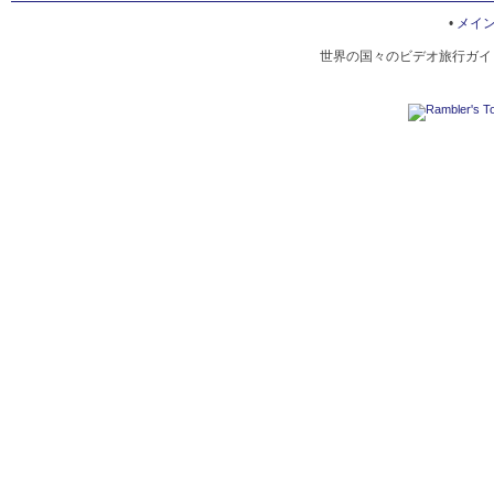
HUIZHOU BRICK CARVINGS
•
メイ
世界の国々のビデオ旅行ガイド
HUIZHOU OPERA
SHOUXIAN ANCIENT CITY WALL
XIN'AN RIVER
HUIZHOU INKSTICK
ANCESTRAL TEMPLE OF THE HU FAMILY
FOOD FROM HUIZHOU PREFECTURE