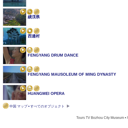
績渓県
西逓村
FENGYANG DRUM DANCE
FENGYANG MAUSOLEUM OF MING DYNASTY
HUANGMEI OPERA
中国 マップ • すべてのオブジェクト
TAIPING LAKE
Tours TV Bozhou City Museum 