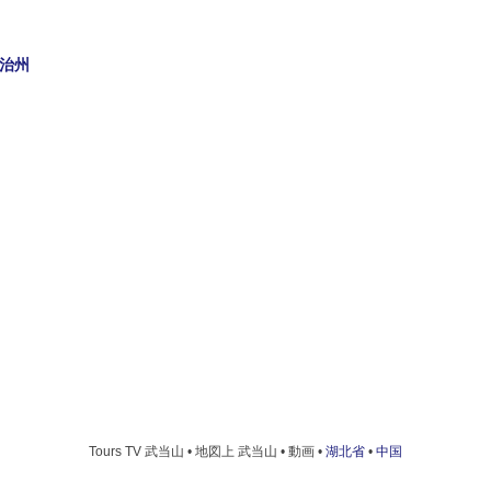
治州
Tours TV 武当山 • 地図上 武当山 • 動画 •
湖北省
•
中国