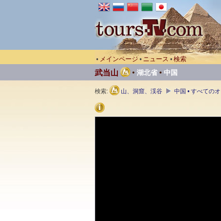
メインページ
ニュース
検索
•
•
•
武当山
•
湖北省
•
中国
検索:
山、洞窟、渓谷
中国 • すべての