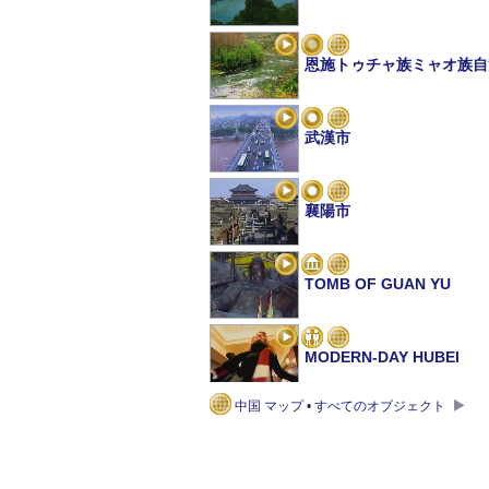
恩施トゥチャ族ミャオ族自
武漢市
襄陽市
TOMB OF GUAN YU
MODERN-DAY HUBEI
中国 マップ • すべてのオブジェクト
BIANZHONG