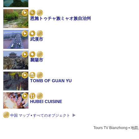
恩施トゥチャ族ミャオ族自治州
武漢市
襄陽市
TOMB OF GUAN YU
HUBEI СUISINE
中国 マップ • すべてのオブジェクト
MEMORIAL HALL OF WUCHANG UPRISING
Tours TV Bianzhong • 地図