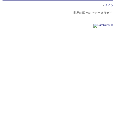
NATIONAL FESTIVALS IN HUBEI
•
メイ
世界の国々のビデオ旅行ガイド
WUHAN AIRPORT
ZHONGSHAN WARSHIP MUSEUM
HONG LAKE
MODERN-DAY HUBEI
EAST LAKE
三峡ダム