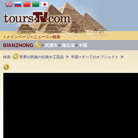
メインページ
ニュース
検索
•
•
•
BIANZHONG
•
武漢市
•
湖北省
•
中国
検索:
世界の民族の伝統や工芸品
中国 • すべてのオブジェクト