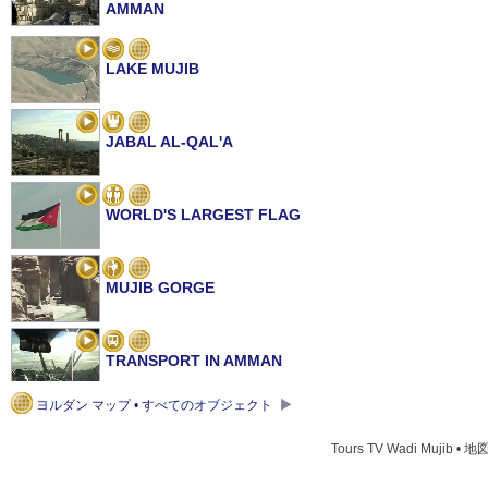
AMMAN
LAKE MUJIB
JABAL AL-QAL'A
WORLD'S LARGEST FLAG
MUJIB GORGE
TRANSPORT IN AMMAN
ヨルダン マップ • すべてのオブジェクト
BYZANTINE CHURCH ON THE CITADEL MOUNTAIN 
Tours TV Wadi Mujib • 地
AMMAN