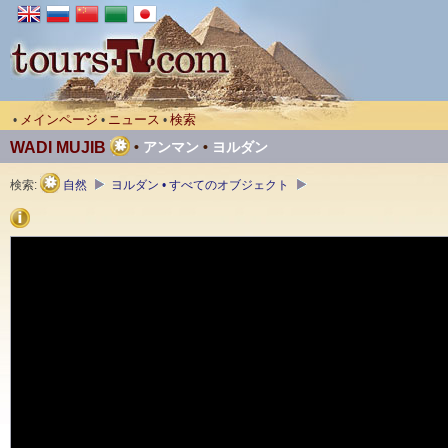
メインページ
ニュース
検索
•
•
•
WADI MUJIB
•
アンマン
•
ヨルダン
検索:
自然
ヨルダン • すべてのオブジェクト