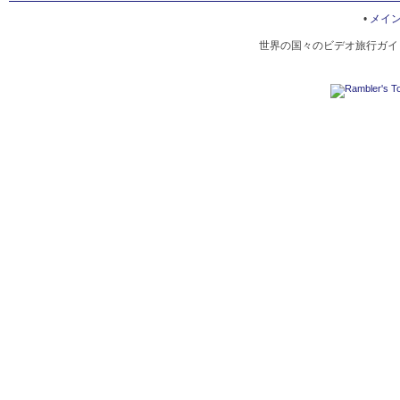
HOTEL INTERIORS IN AMMAN
•
メイ
世界の国々のビデオ旅行ガイド
ROMAN AMPHITHEATER ON THE CITADEL MOUNTAI
AMMAN