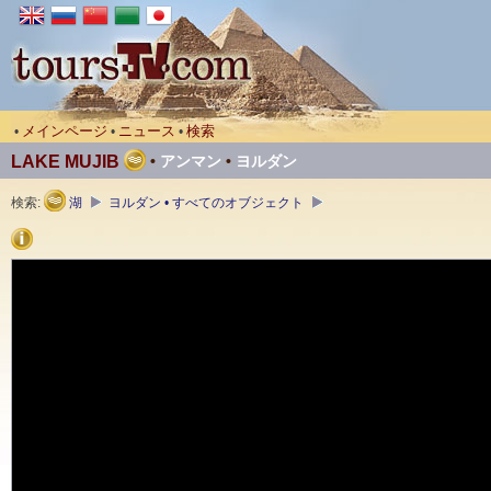
メインページ
ニュース
検索
•
•
•
LAKE MUJIB
•
アンマン
•
ヨルダン
検索:
湖
ヨルダン • すべてのオブジェクト