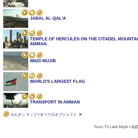
JABAL AL-QAL'A
TEMPLE OF HERCULES ON THE CITADEL MOUNTAI
AMMAN
WADI MUJIB
WORLD'S LARGEST FLAG
TRANSPORT IN AMMAN
ヨルダン マップ • すべてのオブジェクト
BYZANTINE CHURCH ON THE CITADEL MOUNTAIN 
Tours TV Lake Mujib • 地
AMMAN