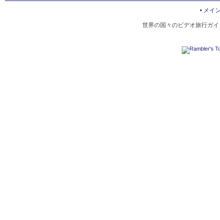
ROMAN AMPHITHEATER ON THE CITADEL MOUNTAI
•
メイ
AMMAN
世界の国々のビデオ旅行ガイド
HOTEL INTERIORS IN AMMAN