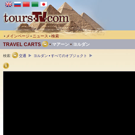
メインページ
ニュース
検索
•
•
•
TRAVEL CARTS
•
マアーン
•
ヨルダン
検索:
交通
ヨルダン • すべてのオブジェクト