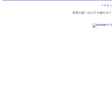
ART OF ANCIENT STONEMASONS OF PETRA
•
メイ
世界の国々のビデオ旅行ガイド
PETRA'S BEDOUINS
ROAD TO THE MONASTERY OF AD-DEIR
ROMAN THEATRE
TANKS GINS
ANCIENT SETTLEMENT IN PETRA
PETRA GORGE