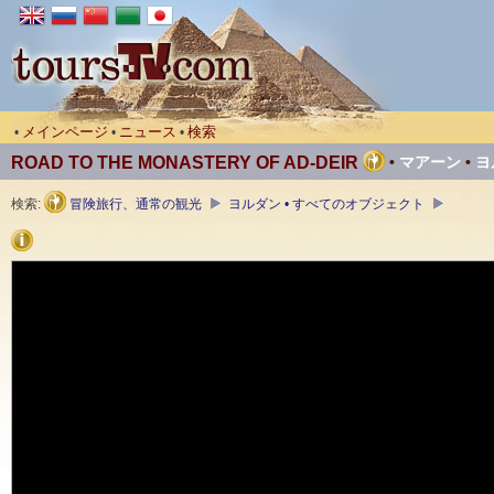
メインページ
ニュース
検索
•
•
•
ROAD TO THE MONASTERY OF AD-DEIR
•
マアーン
•
ヨ
検索:
冒険旅行、通常の観光
ヨルダン • すべてのオブジェクト