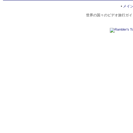
ART OF ANCIENT STONEMASONS OF PETRA
•
メイ
世界の国々のビデオ旅行ガイド
PETRA'S BEDOUINS
AD DEIR
MAIN STREET OF PETRA
TANKS GINS
ANCIENT SETTLEMENT IN PETRA
PETRA GORGE