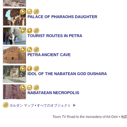
PALACE OF PHARAOHS DAUGHTER
TOURIST ROUTES IN PETRA
PETRA ANCIENT CAVE
IDOL OF THE NABATEAN GOD DUSHARA
NABATAEAN NECROPOLIS
ヨルダン マップ • すべてのオブジェクト
STREET WITH THE TOMBS OF THE ASSYRIAN TYP
Tours TV Road to the monastery of Ad-Deir • 地