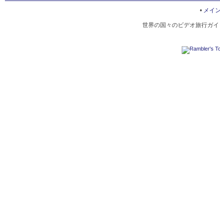
BINGO ANKOKUJI TEMPLE
•
メイ
世界の国々のビデオ旅行ガイド
IROHA MARU MUSEUM
OTEBI FIRE FESTIVAL
TOMONOURA ONSEN
ABUTO KANNON
TOMONOURA FIREWORKS FESTIVAL
OTA RESIDENCE