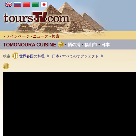
メインページ
ニュース
検索
•
•
•
TOMONOURA CUISINE
•
鞆の浦
•
福山市
•
日本
検索:
世界各国の料理
日本 • すべてのオブジェクト