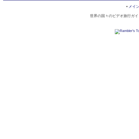
SELLING SEAFOOD OF TOMONOURA
•
メイ
世界の国々のビデオ旅行ガイド
TOMONOURA SIGHTSEEING GUIDES
TOMONOURA CUISINE
NUNAKUMA SHRINE
SEA BREAM NETTING
TOMO MACHINAMI HINA MATSURI
BINGO ANKOKUJI TEMPLE