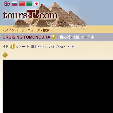
メインページ
ニュース
検索
•
•
•
CRUISING TOMONOURA
•
鞆の浦
•
福山市
•
日本
検索:
ツアー
日本 • すべてのオブジェクト