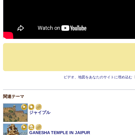
ビデオ、地図をあなたのサイトに埋め込む
関連テーマ
ジャイプル
GANESHA TEMPLE IN JAIPUR