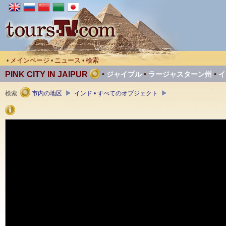
メインページ
ニュース
検索
•
•
•
PINK CITY IN JAIPUR
•
ジャイプル
•
ラージャスターン州
•
イ
検索:
市内の地区
インド • すべてのオブジェクト