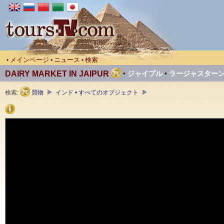
メインページ
ニュース
検索
•
•
•
DAIRY MARKET IN JAIPUR
•
ジャイプル
•
ラージャスター
検索:
買物
インド • すべてのオブジェクト