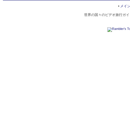
ALBERT HALL MUSEUM
•
メイ
世界の国々のビデオ旅行ガイド
LAXMI NARAYAN TEMPLE IN JAIPUR
JAL MAHAL
PINK CITY IN JAIPUR
アンベール城
ジャンタル・マンタル
ハワー・マハル