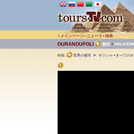
メインページ
ニュース
検索
•
•
•
OURANOUPOLI
•
HALKIDIK
都市
検索:
世界の都市
ギリシャ • すべての