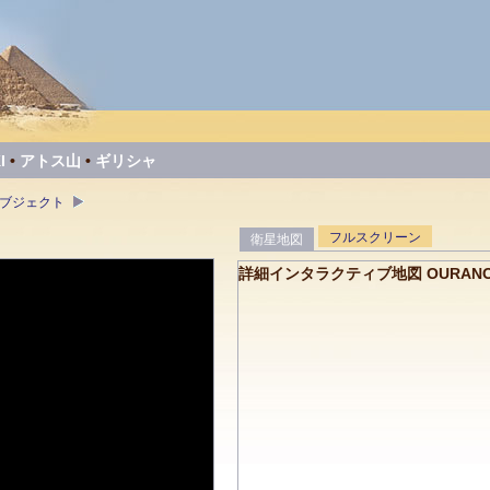
I
•
アトス山
•
ギリシャ
オブジェクト
フルスクリーン
衛星地図
詳細インタラクティブ地図 OURANO