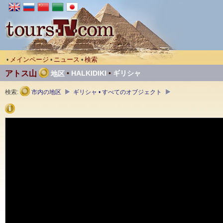
メインページ
ニュース
検索
•
•
•
アトス山
•
HALKIDIKI
•
ギリシャ
地区
検索:
市内の地区
ギリシャ • すべてのオブジェクト