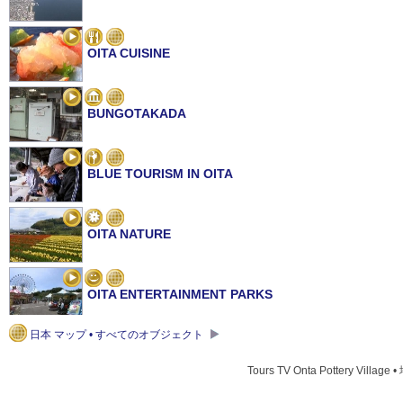
OITA CUISINE
BUNGOTAKADA
BLUE TOURISM IN OITA
OITA NATURE
OITA ENTERTAINMENT PARKS
日本 マップ • すべてのオブジェクト
BAMBOO LIGHTS FESTIVAL
Tours TV Onta Pottery Village 