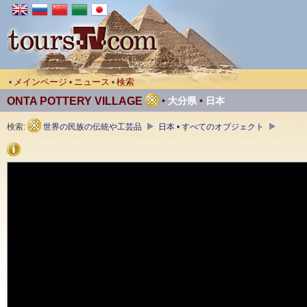
メインページ
ニュース
検索
•
•
•
ONTA POTTERY VILLAGE
•
大分県
•
日本
検索:
世界の民族の伝統や工芸品
日本 • すべてのオブジェクト