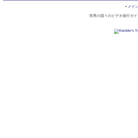
HITA RIVER FESTIVAL
•
メイ
世界の国々のビデオ旅行ガイド
OITA HOT SPRINGS
OITA ZOO
GREEN TOURISM IN OITA
OITA HISTORICAL HERITAGE
NAKATSU YUBAKEI
BEPPU SPA DISTRICTS