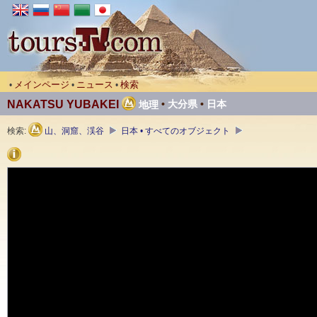
メインページ
ニュース
検索
•
•
•
NAKATSU YUBAKEI
•
大分県
•
日本
地理
検索:
山、洞窟、渓谷
日本 • すべてのオブジェクト