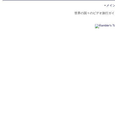
ONTA POTTERY VILLAGE
•
メイ
世界の国々のビデオ旅行ガイド
OITA NATURE
OITA ENTERTAINMENT PARKS
BAMBOO LIGHTS FESTIVAL
HITA RIVER FESTIVAL
OITA HOT SPRINGS
OITA ZOO