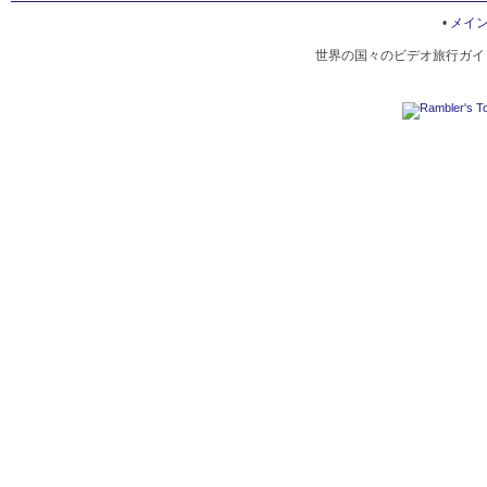
HALL OF REFRESHING MISTS AND WAVES
•
メイ
世界の国々のビデオ旅行ガイド
MOUNTAIN AREA OF MOUNTAIN RESORT
PUNING TEMPLE
HOTELS OF CHENGDE
AUTUMN IN CHENGDE
HALL OF FRUGALITY AND PLACIDITY
FESTIVALS OF CHENGDE