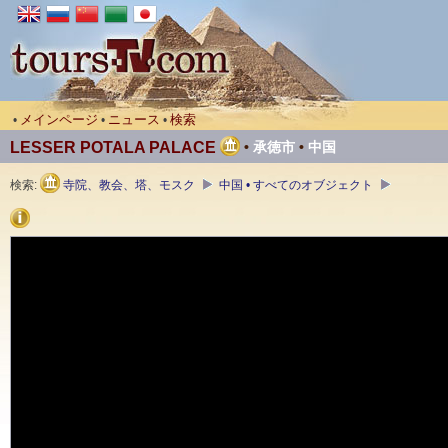
メインページ
ニュース
検索
•
•
•
LESSER POTALA PALACE
•
承徳市
•
中国
検索:
寺院、教会、塔、モスク
中国 • すべてのオブジェクト