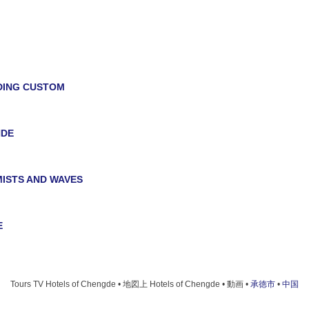
DING CUSTOM
NDE
MISTS AND WAVES
E
Tours TV Hotels of Chengde • 地図上 Hotels of Chengde • 動画 •
承徳市
•
中国