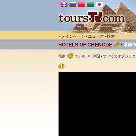
メインページ
ニュース
検索
•
•
•
HOTELS OF CHENGDE
•
承徳
検索:
ホテル
中国 • すべてのオブジェ