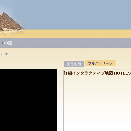
市
•
中国
クト
フルスクリーン
衛星地図
詳細インタラクティブ地図 HOTELS O