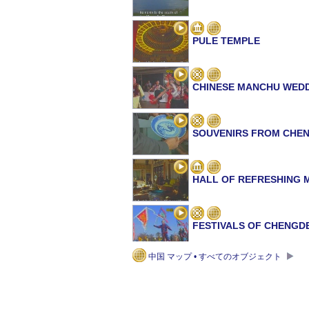
PULE TEMPLE
CHINESE MANCHU WED
SOUVENIRS FROM CHE
HALL OF REFRESHING 
FESTIVALS OF CHENGD
中国 マップ • すべてのオブジェクト
MISTY RAIN TOWER