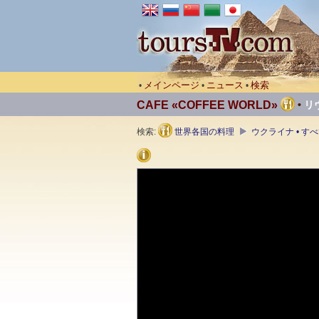
メインページ
ニュース
検索
•
•
•
CAFE «COFFEE WORLD»
•
リ
検索:
世界各国の料理
ウクライナ • 