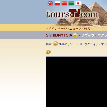
メインページ
ニュース
検索
•
•
•
SKHIDNYTSIA
•
リヴィウ
•
ウク
検索:
世界のリゾート
ウクライナ • 