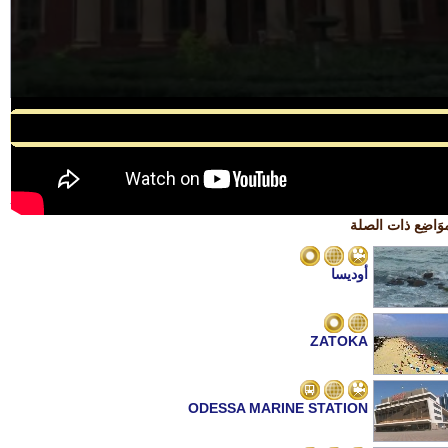
/* 234x60, создано 03.09.08 */
وَاضِع ذات الصلة
أوديسا
ZATOKA
ODESSA MARINE STATION