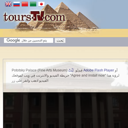
أو
ثَبِّتْ Adobe Flash Player
Pototsky Palace (Fine Arts Museum) فِيدِيُو.
خريطة الفيديو والانترنت فِي وِيب لموقعك "Agree and install now" لرؤية هذا
الفيديو اذهب وانقر على زر