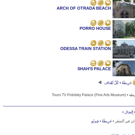
ARCH OF OTRADA BEACH
PORRO HOUSE
ODESSA TRAIN STATION
SHAH'S PALACE
خَرِيطَةُ • كُلّ أهْدَاف
BUILDING OF JUDICIAL INSTITUTIONS
VORONTSOV'S PALACE
•
إِتّصَال
فِيدِيُو
•
خَرِيطَةُ
بلدان في ألسَفَر
SCIENTIFIC-RESEARCH INSTITUTE OF PHYSICS