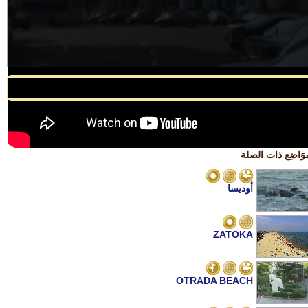
/* 234x60, создано 03.09.08 */
وَاضِع ذات الصلة
أوديسا
ZATOKA
OTRADA BEACH