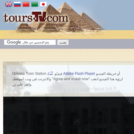
أو خريطة الفيديو
ثَبِّتْ Adobe Flash Player
Odessa Train Station فِيدِيُو.
والانترنت فِي وِيب لموقعك "Agree and install now" لرؤية هذا الفيديو اذهب
وانقر على زر