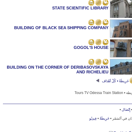
STATE SCIENTIFIC LIBRARY
BUILDING OF BLACK SEA SHIPPING COMPANY
GOGOL'S HOUSE
BUILDING ON THE CORNER OF DERIBASOVSKAYA
AND RICHELIEU
خَرِيطَةُ • كُلّ أهْدَاف
LIDERS HOUSE
MALYI PEREULOK
•
إِتّصَال
فِيدِيُو
•
خَرِيطَةُ
بلدان في ألسَفَر
ALEXANDER PARK