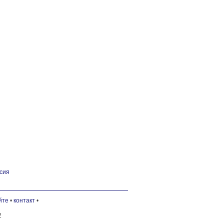
сия
йте
•
контакт
•
2