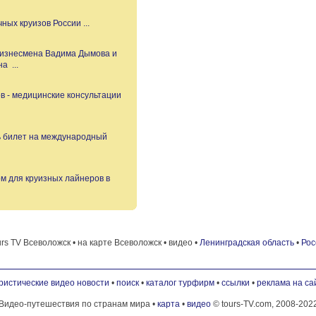
и экстремального отдыха в последние
ждународный водный туристский
ых круизов России ...
 бизнесмена Вадима Дымова и
ОРЕЦ
а ...
ец — это знакомство с экспонатами
 залов XVIII века и подземным ходом,
ов - медицинские консультации
 КРЕПОСТЬ
построена в 1492 году, по указу
ть билет на международный
КОВЬ
м для круизных лайнеров в
й Матери выполнен в московско-
т от находящегося здесь валуна весом
rs TV Всеволожск • на карте Всеволожск • видео •
Ленинградская область
•
Рос
.
РЬЕ
ристические видео новости
•
поиск
•
каталог турфирм
•
ссылки
•
реклама на са
ая защищать западные рубежи России,
ослужила ратному делу, посему, так
Видео-путешествия по странам мира •
карта
•
видео
© tours-TV.com, 2008-202