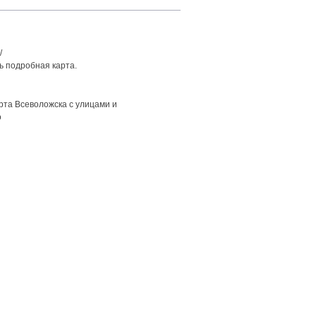
/
ть подробная карта.
арта Всеволожска с улицами и
о