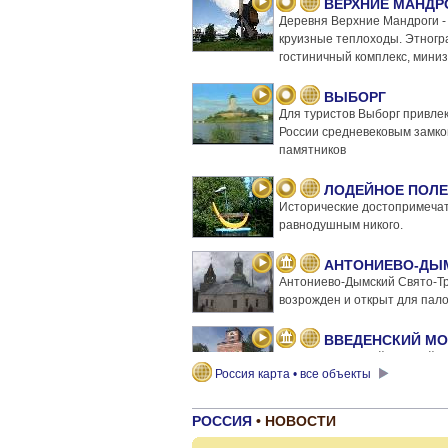
ВЕРХНИЕ МАНДР
Деревня Верхние Мандроги -
круизные теплоходы. Этногр
гостиничный комплекс, мини
ВЫБОРГ
Для туристов Выборг привле
России средневековым замко
памятников
ЛОДЕЙНОЕ ПОЛЕ
Исторические достопримечат
равнодушным никого.
АНТОНИЕВО-ДЫ
Антониево-Дымский Свято-Т
возрожден и открыт для пало
ВВЕДЕНСКИЙ М
Свято-Введенский женский м
Россия карта • все объекты
месте погоста Владимирец (X
паломников.
РОССИЯ
• НОВОСТИ
ВУОКСА, ВОДНЫ