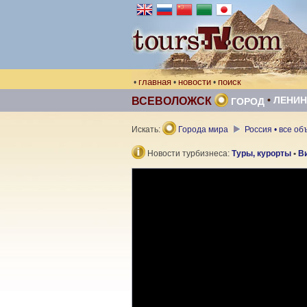
главная
новости
поиск
•
•
•
•
ЛЕНИН
ВСЕВОЛОЖСК
ГОРОД
Искать:
Города мира
Россия • все о
Новости турбизнеса:
Туры, курорты
•
В