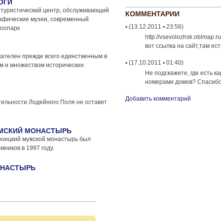
ОГИ
 туристический центр, обслуживающий
КОММЕНТАРИИ
афические музеи, современный
▪ (13.12.2011 ▪ 23:56)
зоопарк
http://vsevolozhsk.oblmap.ru
вот ссылка на сайт,там ес
кателен прежде всего единственным в
▪ (17.10.2011 ▪ 01:40)
м и множеством исторических
Не подскажите, где есть к
номерами домов? Спасиб
Добавить комментарий
ельности Лодейного Поля не оставят
МСКИЙ МОНАСТЫРЬ
роицкий мужской монастырь был
мников в 1997 году.
ОНАСТЫРЬ
онастырь основан 15 лет назад на
 век). Имеется гостиница для
Й ТУРИЗМ