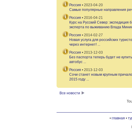
Любителей водного туризма 
Россия
• 2023-04-20
выходные июня собирает Ме
Самые популярные направления речн
фестиваль "Вуокса".
Россия
• 2016-04-21
Курс на Русский Север: экспедиция
ГАТЧИНСКИЙ ДВ
эксперта по выживанию Влада Минин
Экскурсия в Гатчинский двор
музея, интерьерами парадных
Россия
• 2014-02-27
ведущим к озеру.
Новая услуга для российских турист
через интернет! ...
ИВАНГОРОДСКАЯ
Россия
• 2013-12-03
Ивангородская крепость была 
Без паспорта теперь будет не купи
Ивана III.
автобус ...
Россия
• 2013-12-03
КАЗАНСКАЯ ЦЕР
Сочи станет новым крупным причало
Храм Казанской иконы Божье
2015 году ...
ярославском стиле XVI века.
Все новости
КОНЕВЕЦ
Название острова происходи
Tou
более 750 тонн – Конь-камня
КРЕПОСТЬ КОПО
•
главная
•
ту
Крепость Копорье, призванн
за свои 700 лет ни разу не п