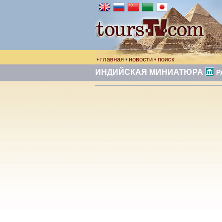
главная
новости
поиск
•
•
•
ИНДИЙСКАЯ МИНИАТЮРА
Р