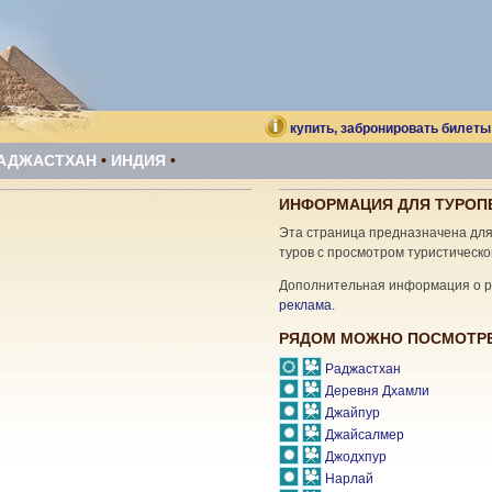
купить, забронировать билеты
АДЖАСТХАН
•
ИНДИЯ
•
ИНФОРМАЦИЯ ДЛЯ ТУРОП
Эта страница предназначена дл
туров с просмотром туристическо
Дополнительная информация о ре
реклама
.
РЯДОМ МОЖНО ПОСМОТР
Раджастхан
Деревня Дхамли
Джайпур
Джайсалмер
Джодхпур
Нарлай