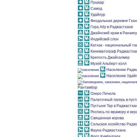
Пушкар
Самод
Удайпур
Феодальная деревня Гха
Гора Абу в Раджастхане
Джайнский храм в Ранакп
Индийский слон
Катхак - национальный та
Кинематограф Раджастха
Крепость Джайсалмер
Музей Альберт-холл
Население Радж
Население Удай
Рантамбор
Озеро Пичола
Палаточный лагерь в пуст
Пустыня Тар в Раджастха
Роспись по мрамору и кер
Священная корова
Сельское хозяйство Радж
Фауна Раджастхана
Форт Кумбалгарх