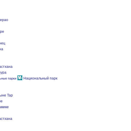
нерао
уре
нец
на
астхана
пура
Национальный парк
ыне Тар
не
амике
астхана