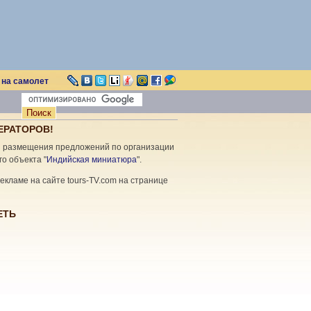
 на самолет
ЕРАТОРОВ!
я размещения предложений по организации
го объекта "
Индийская миниатюра
".
кламе на сайте tours-TV.com на странице
ЕТЬ