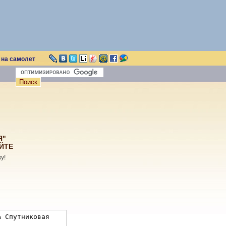
 на самолет
Я"
ЙТЕ
у!