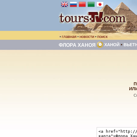
главная
новости
поиск
•
•
•
ХАНОЙ
•
ВЬЕТ
ФЛОРА ХАНОЯ
П
ИЛ
С