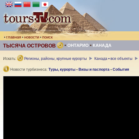
главная
новости
поиск
•
•
•
•
ОНТАРИО
•
КАНАДА
ТЫСЯЧА ОСТРОВОВ
Искать:
Регионы, районы, крупные курорты
Канада • все объекты
Новости турбизнеса:
Туры, курорты
•
Визы и паспорта
•
События