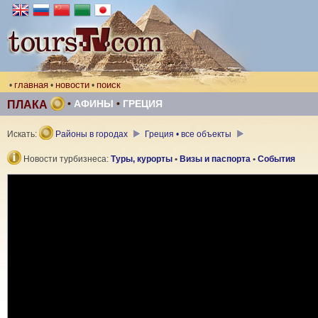
главная
новости
поиск
•
•
•
•
АФИНЫ
•
ГРЕЦИЯ
ПЛАКА
Искать:
Районы в городах
Греция • все объекты
Новости турбизнеса:
Туры, курорты
•
Визы и паспорта
•
События