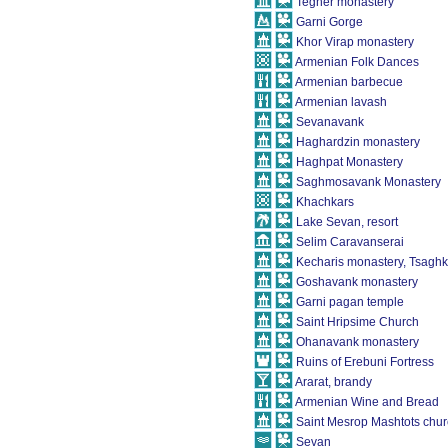
Tegher monastery
Garni Gorge
Khor Virap monastery
Armenian Folk Dances
Armenian barbecue
Armenian lavash
Sevanavank
Haghardzin monastery
Haghpat Monastery
Saghmosavank Monastery
Khachkars
Lake Sevan, resort
Selim Caravanserai
Kecharis monastery, Tsagh
Goshavank monastery
Garni pagan temple
Saint Hripsime Church
Ohanavank monastery
Ruins of Erebuni Fortress
Ararat, brandy
Armenian Wine and Bread
Saint Mesrop Mashtots chu
Sevan