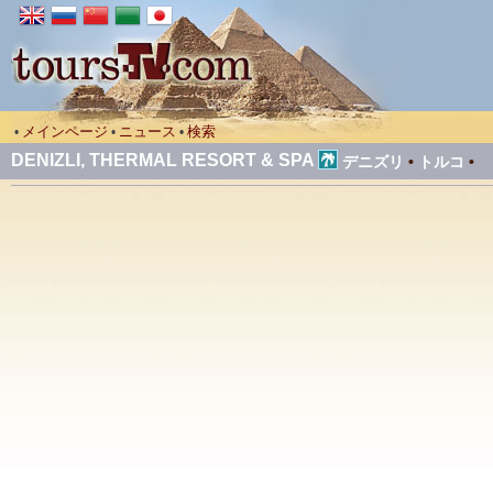
メインページ
ニュース
検索
•
•
•
DENIZLI, THERMAL RESORT & SPA
デニズリ
•
トルコ
•