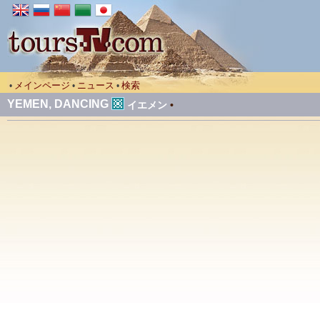
メインページ
ニュース
検索
•
•
•
YEMEN, DANCING
イエメン
•