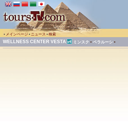
メインページ
ニュース
検索
•
•
•
WELLNESS CENTER VESTA
ミンスク
•
ベラルーシ
•