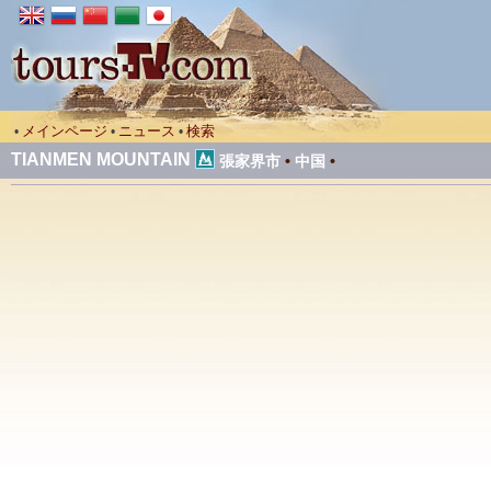
メインページ
ニュース
検索
•
•
•
TIANMEN MOUNTAIN
張家界市
•
中国
•