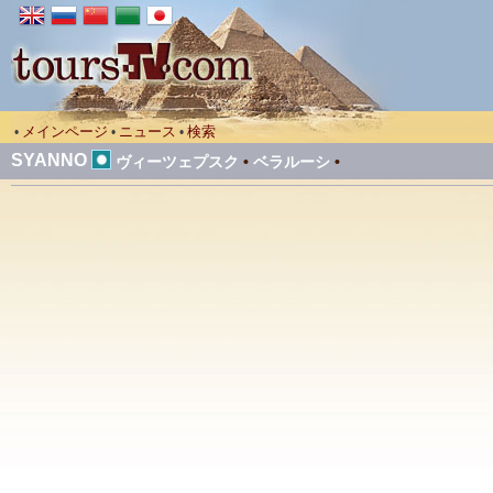
メインページ
ニュース
検索
•
•
•
SYANNO
ヴィーツェプスク
•
ベラルーシ
•