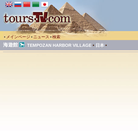
メインページ
ニュース
検索
•
•
•
海遊館
TEMPOZAN HARBOR VILLAGE
•
日本
•