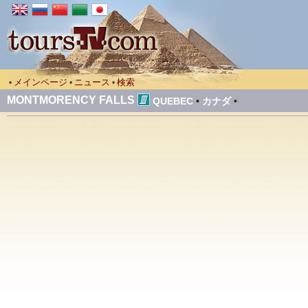
メインページ
ニュース
検索
•
•
•
MONTMORENCY FALLS
QUEBEC
•
カナダ
•