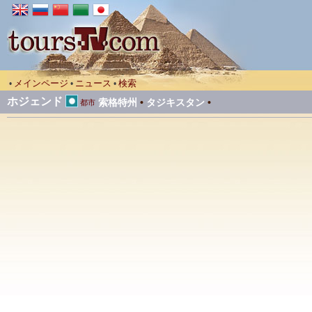
メインページ
ニュース
検索
•
•
•
ホジェンド
索格特州
•
タジキスタン
•
都市