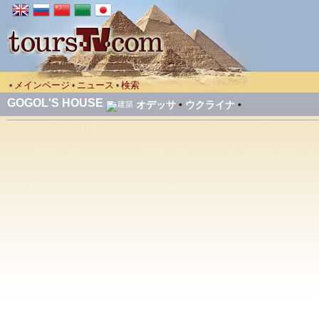
メインページ
ニュース
検索
•
•
•
GOGOL'S HOUSE
オデッサ
•
ウクライナ
•